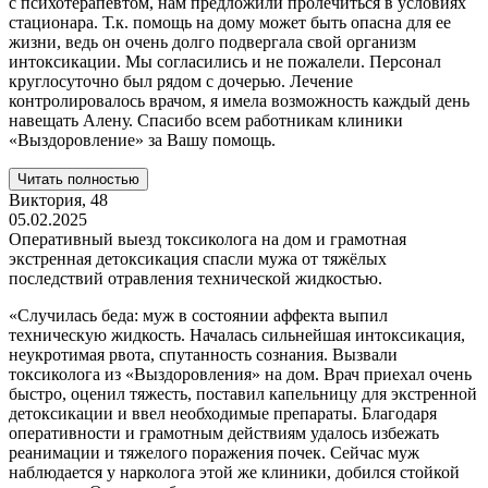
с психотерапевтом, нам предложили пролечиться в условиях
стационара. Т.к. помощь на дому может быть опасна для ее
жизни, ведь он очень долго подвергала свой организм
интоксикации. Мы согласились и не пожалели. Персонал
круглосуточно был рядом с дочерью. Лечение
контролировалось врачом, я имела возможность каждый день
навещать Алену. Спасибо всем работникам клиники
«Выздоровление» за Вашу помощь.
Читать полностью
Виктория,
48
05.02.2025
Оперативный выезд токсиколога на дом и грамотная
экстренная детоксикация спасли мужа от тяжёлых
последствий отравления технической жидкостью.
«Случилась беда: муж в состоянии аффекта выпил
техническую жидкость. Началась сильнейшая интоксикация,
неукротимая рвота, спутанность сознания. Вызвали
токсиколога из «Выздоровления» на дом. Врач приехал очень
быстро, оценил тяжесть, поставил капельницу для экстренной
детоксикации и ввел необходимые препараты. Благодаря
оперативности и грамотным действиям удалось избежать
реанимации и тяжелого поражения почек. Сейчас муж
наблюдается у нарколога этой же клиники, добился стойкой