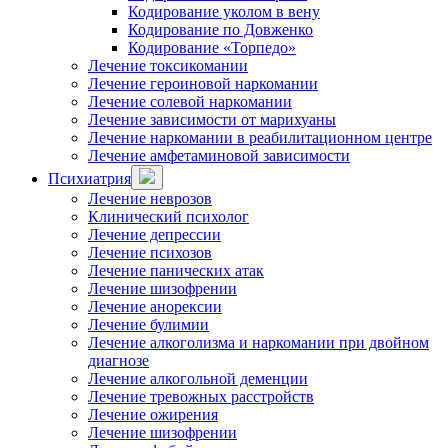
Кодирование уколом в вену
Кодирование по Довженко
Кодирование «Торпедо»
Лечение токсикомании
Лечение героиновой наркомании
Лечение солевой наркомании
Лечение зависимости от марихуаны
Лечение наркомании в реабилитационном центре
Лечение амфетаминовой зависимости
Психиатрия
Лечение неврозов
Клинический психолог
Лечение депрессии
Лечение психозов
Лечение панических атак
Лечение шизофрении
Лечение анорексии
Лечение булимии
Лечение алкоголизма и наркомании при двойном
диагнозе
Лечение алкогольной деменции
Лечение тревожных расстройств
Лечение ожирения
Лечение шизофрении