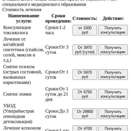
специального медицинского образования
Стоимость лечения
Наименование
Сроки
Стоимость:
Действие:
услуги:
проведения:
Консультация
Сроки:
1-2
от 1500
Получить
токсиколога
часа
руб
консультацию
Лечение от
китайской
Сроки:
От 3
От 3970
Получить
синтетики (спайсов,
суток
руб (сутки)
консультацию
солей, миксов и
т.д.)
Снятие психоза
(острых состояний,
Сроки:
От 1
От 5970
Получить
вызванных
суток
руб
консультацию
наркотиками)
Сроки:
От 1
От 6750
Получить
Снятие ломки
суток до 21
руб
консультацию
дня
УБОД
(Ультрабыстрая
Сроки:
До 3
От 29800
Получить
опиоидная
суток
руб
консультацию
детоксикация)
Лечение ксеноном
От 4700
Получить
Сроки:
1 час