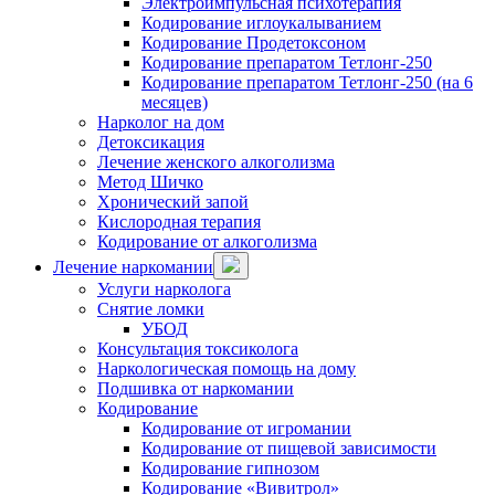
Электроимпульсная психотерапия
Кодирование иглоукалыванием
Кодирование Продетоксоном
Кодирование препаратом Тетлонг-250
Кодирование препаратом Тетлонг-250 (на 6
месяцев)
Нарколог на дом
Детоксикация
Лечение женского алкоголизма
Метод Шичко
Хронический запой
Кислородная терапия
Кодирование от алкоголизма
Лечение наркомании
Услуги нарколога
Снятие ломки
УБОД
Консультация токсиколога
Наркологическая помощь на дому
Подшивка от наркомании
Кодирование
Кодирование от игромании
Кодирование от пищевой зависимости
Кодирование гипнозом
Кодирование «Вивитрол»