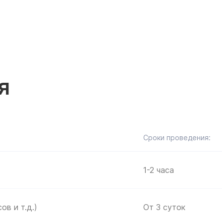
я
Сроки проведения:
учите бесплатную
учите бесплатную
1-2 часа
сультацию специалис
сультацию специалис
Выберите город
Поиск по сайту
ов и т.д.)
От 3 суток