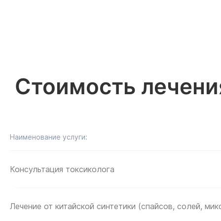
Стоимость лечени
Наименование услуги:
Пол
Пол
Консультация токсиколога
кон
кон
Лечение от китайской синтетики (спайсов, солей, микс