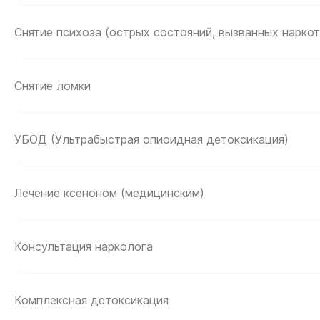
По телефон
По телефон
о точной с
о точной с
Снятие психоза (острых состояний, вызванных нарко
Снятие ломки
Нажимая кнопку
Нажимая кнопку
соглашаетесь 
соглашаетесь 
УБОД (Ультрабыстрая опиоидная детоксикация)
Лечение ксеноном (медицинским)
Консультация нарколога
Комплексная детоксикация