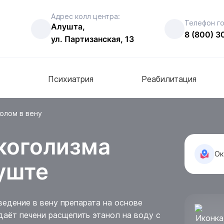
Адрес колл центра:
Телефон г
Алушта,
8 (800) 3
ул. Партизанская, 13
Психиатрия
Реабилитация
олом в вену
коголизма
Ок
луште
ведение в вену препарата на основе
даёт печени расщепить этанол на воду с