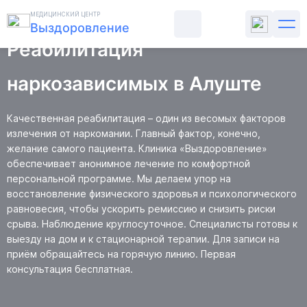
Главная
Реабилитация
МЕДИЦИНСКИЙ ЦЕНТР
Выздоровление
Реабилитация
ЛЕЧЕНИЕ АЛКОГОЛИЗМА
наркозависимых в Алуште
ЛЕЧЕНИЕ НАРКОМАНИИ
Качественная реабилитация – один из весомых факторов
излечения от наркомании. Главный фактор, конечно,
желание самого пациента. Клиника «Выздоровление»
ПСИХИАТРИЯ
обеспечивает анонимное лечение по комфортной
персональной программе. Мы делаем упор на
РЕАБИЛИТАЦИЯ
восстановление физического здоровья и психологического
равновесия, чтобы ускорить ремиссию и снизить риски
срыва. Наблюдение круглосуточное. Специалисты готовы к
ЦЕНЫ
выезду на дом и к стационарной терапии. Для записи на
приём обращайтесь на горячую линию. Первая
О КЛИНИКЕ
консультация бесплатная.
КОНТАКТЫ