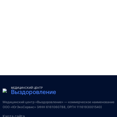
МЕДИЦИНСКИЙ ЦЕНТР
Выздоровление
Медицинский центр «Выздоровление» — коммерческое наименование
ООО «ЮгЭкоСервис» (ИНН 6161060788, ОРГН 1116193001540)
Карта сайта