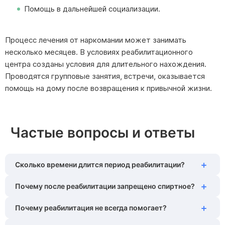
Помощь в дальнейшей социализации.
Процесс лечения от наркомании может занимать
несколько месяцев. В условиях реабилитационного
центра созданы условия для длительного нахождения.
Проводятся групповые занятия, встречи, оказывается
помощь на дому после возвращения к привычной жизни.
Частые вопросы и ответы
Сколько времени длится период реабилитации?
Почему после реабилитации запрещено спиртное?
Продолжительность реабилитации составляет от 3
месяцев до года. При отсутствии положительной
Почему реабилитация не всегда помогает?
Употребление спиртных напитков после реабилитации
динамики сроки могут корректироваться в большую
ставит под угрозу здоровье пациента. Во время
сторону. Нарколог определяет приблизительное