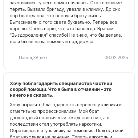
закончились. у него ломка началась. Стал сознание
терять. Вызвали бригаду, увезли в клинику. До сих
Алушта, ул. Партизанская, 13
пор благодарна, что вернули брату жизнь.
Вытаскивали с того света буквально. Теперь все
хорошо. Очень верю, что это навсегда. Врачам
Анонимно, круглосуточно:
"Выздоровления" спасибо! Не знаю, что бы делала,
8 (800) 301-92-18
если бы не ваша помощь и поддержка.
Лицензия № Л041-01181-16/00340737 от 19.02.2020
Павел,
38 лет
06.02.2025
ПОЛУЧИТЬ КОНСУЛЬТАЦИЮ
Хочу поблагодарить специалистов частной
скорой помощи. Что я была в отчаянии – это
ничего не сказать.
Хочу выразить благодарность персоналу клиники и
отметить их профессионализм! Мой брат
двоюродный практически ежедневно пил, а в
последствии стал употреблять наркотики.
Обратилась в эту клинику за помощью. Полгода мой
брат находился на лечении. Теперь алкоголь и