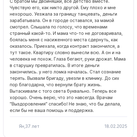
С братом мы двойняшки, все детство вместе.
Чувствую его, как никто другой. Ему плохо и мне
нехорошо. Уезжала за границу танцевать, деньги
зарабатывала. Он в городе оставался, за мамой
смотрел. Слышала по голосу, что временами
странный какой-то. И мама что-то не договаривала,
боялась меня с насиженного места сдернуть, как
оказалось. Приехала, когда контракт закончился, а
тут такое. Квартиру словно вынесли всю. А он и на
человека не похож. Глаза бегают, руки дрожат. Мама
в старушку превратилась. В итоге деньги
закончились. у него ломка началась. Стал сознание
терять. Вызвали бригаду, увезли в клинику. До сих
пор благодарна, что вернули брату жизнь.
Вытаскивали с того света буквально. Теперь все
хорошо. Очень верю, что это навсегда. Врачам
"Выздоровления" спасибо! Не знаю, что бы делала,
если бы не ваша помощь и поддержка.
Ян,
37 лет
18.02.2025