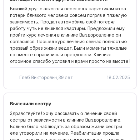
Близкий друг с алкоголя перешел к наркотикам из за
потери близкого человека совсем погряз в тяжелую
зависимость. Продал автомобиль свой потерял
работу чуть не лишился квартиры. Предложили ему
пройти курс лечения в клинике Выздоровление он
согласился. Прошел курс лечения сейчас полностью
трезвый образ жизни ведет. Были моменты тяжелые
но вместе справились и преодолели. Клинике
огромное спасибо условия и врачи просто на высоте!
Глеб Викторович,
39 лет
18.02.2025
Получите бесплатную
Получите бесплатную
Вылечили сестру
консультацию специалиста
консультацию специалиста
Здравствуйте! хочу рассказать о лечении своей
сестры от зависимости в клинике Выздоровление.
По телефону врач соберет первичный анамнез,
По телефону врач соберет первичный анамнез,
Больно было наблюдать за образом жизни сестры
сформирует бригаду, сообщит о точной стоимости
сформирует бригаду, сообщит о точной стоимости
Поиск по сайту
Выберите город
еле уговорили на лечение. Реабилитация прошла
процедуры и времени прибытия нарколога
процедуры и времени прибытия нарколога
очень успешно и осознала самое главное - трезвая