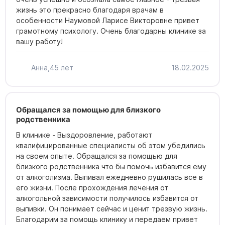
жизнь это прекрасно благодаря врачам в
особенности Наумовой Ларисе Викторовне привет
грамотному психологу. Очень благодарны клинике за
вашу работу!
ОСТАВИТЬ ЗАЯВКУ
ОСТАВИТЬ ЗАЯВКУ
Нажимая кнопку «Оставить заявку», вы соглашаетесь с
Нажимая кнопку «Оставить заявку», вы соглашаетесь с
Анна,
45 лет
18.02.2025
политикой конфиденциальности
политикой конфиденциальности
Обращался за помощью для близкого
родственника
В клинике - Выздоровление, работают
квалифицированные специалисты об этом убедились
на своем опыте. Обращался за помощью для
близкого родственника что бы помочь избавится ему
от алкоголизма. Выпивал ежедневно рушилась все в
его жизни. После прохождения лечения от
алкогольной зависимости получилось избавится от
выпивки. Он понимает сейчас и ценит трезвую жизнь.
Благодарим за помощь клинику и передаем привет