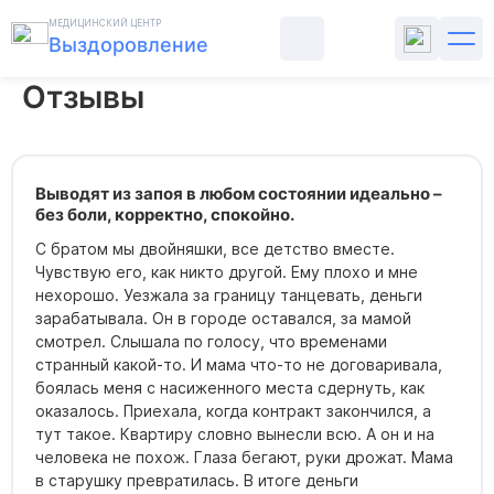
Главная
О клинике
Отзывы
МЕДИЦИНСКИЙ ЦЕНТР
Выздоровление
Отзывы
ЛЕЧЕНИЕ АЛКОГОЛИЗМА
ЛЕЧЕНИЕ НАРКОМАНИИ
Выводят из запоя в любом состоянии идеально –
без боли, корректно, спокойно.
ПСИХИАТРИЯ
С братом мы двойняшки, все детство вместе.
Чувствую его, как никто другой. Ему плохо и мне
нехорошо. Уезжала за границу танцевать, деньги
РЕАБИЛИТАЦИЯ
зарабатывала. Он в городе оставался, за мамой
смотрел. Слышала по голосу, что временами
странный какой-то. И мама что-то не договаривала,
ЦЕНЫ
боялась меня с насиженного места сдернуть, как
оказалось. Приехала, когда контракт закончился, а
О КЛИНИКЕ
тут такое. Квартиру словно вынесли всю. А он и на
человека не похож. Глаза бегают, руки дрожат. Мама
в старушку превратилась. В итоге деньги
КОНТАКТЫ